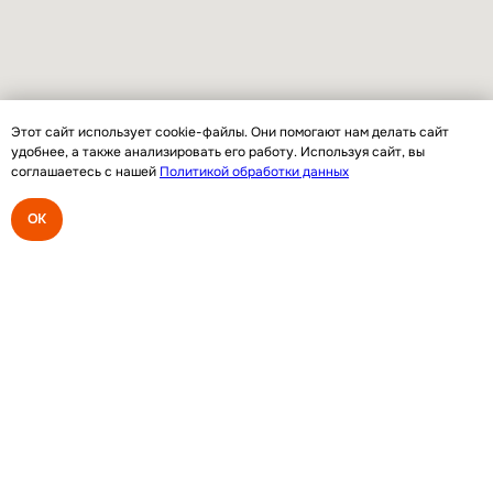
Телефон:
+7 (980) 267-61-18
Социальные сети:
Этот сайт использует cookie-файлы. Они помогают нам делать сайт
удобнее, а также анализировать его работу. Используя сайт, вы
соглашаетесь с нашей
Политикой обработки данных
Email:
OK
info@rumersmsk.ru
Адрес:
Москва, Кутузовский
проспект 88
Интернет-магазин
RUMERS-Shop.RU