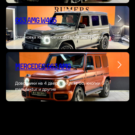
G63 AMG W465
Установка карбоновых деталей экстерьера
Mercedes G63 AMG
Доводчики на 4 двери, Keyless Go, кнопки G
manufaktur и другие