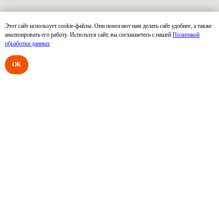
Социальные сети:
Этот сайт использует cookie-файлы. Они помогают нам делать сайт удобнее, а также
анализировать его работу. Используя сайт, вы соглашаетесь с нашей
Политикой
обработки данных
Email:
info@rumersmsk.ru
OK
Адрес:
Москва, Кутузовский проспект
88
Интернет-магазин
RUMERS-Shop.RU
ИП Тухватшина Ю.С.
ИНН 741516120146