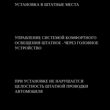
УСТАНОВКА В ШТАТНЫЕ МЕСТА
We are a leading firm in providing quality and value to our
customers. Each member of our team has at least 5 years
of legal experience.
УПРАВЛЕНИЕ СИСТЕМОЙ КОМФОРТНОГО
ОСВЕЩЕНИЯ ШТАТНОЕ - ЧЕРЕЗ ГОЛОВНОЕ
УСТРОЙСТВО
Our managers are always ready to answer your
questions. You can call us at the weekends and at night.
You can also visit our office for a personal consultation.
ПРИ УСТАНОВКЕ НЕ НАРУШАЕТСЯ
ЦЕЛОСТНОСТЬ ШТАТНОЙ ПРОВОДКИ
АВТОМОБИЛЯ
Our company works according to the principle of
individual approach to every client. This method allows us
to achieve success in problems of all levels.