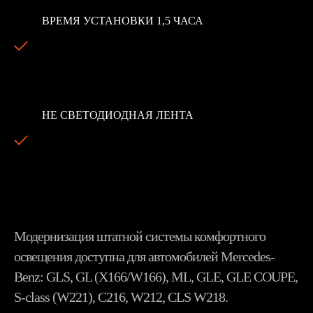
ВРЕМЯ УСТАНОВКИ 1,5 ЧАСА
Our company works according to the principle of
individual approach to every client. This method allows us
to achieve success in problems of all levels.
НЕ СВЕТОДИОДНАЯ ЛЕНТА
Our company works according to the principle of
individual approach to every client. This method allows us
to achieve success in problems of all levels.
Модернизация штатной системы комфортного
освещения доступна для автомобилей Mercedes-
Benz: GLS, GL (X166/W166), ML, GLE, GLE COUPE,
S-class (W221), C216, W212, CLS W218.