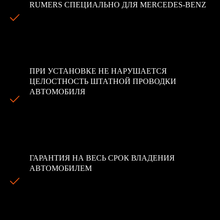
RUMERS СПЕЦИАЛЬНО ДЛЯ MERCEDES-BENZ
Our company works according to the principle of
individual approach to every client. This method allows us
to achieve success in problems of all levels.
ПРИ УСТАНОВКЕ НЕ НАРУШАЕТСЯ
ЦЕЛОСТНОСТЬ ШТАТНОЙ ПРОВОДКИ
АВТОМОБИЛЯ
Our company works according to the principle of
individual approach to every client. This method allows us
to achieve success in problems of all levels.
ГАРАНТИЯ НА ВЕСЬ СРОК ВЛАДЕНИЯ
АВТОМОБИЛЕМ
Our company works according to the principle of
individual approach to every client. This method allows us
to achieve success in problems of all levels.