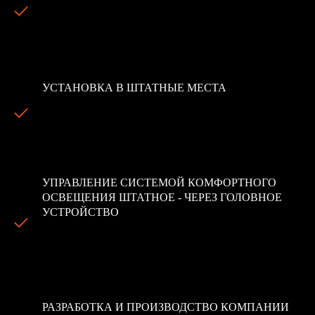
We are a leading firm in providing quality and value to our
customers. Each member of our team has at least 5 years
of legal experience.
УСТАНОВКА В ШТАТНЫЕ МЕСТА
Our managers are always ready to answer your
questions. You can call us at the weekends and at night.
You can also visit our office for a personal consultation.
УПРАВЛЕНИЕ СИСТЕМОЙ КОМФОРТНОГО
ОСВЕЩЕНИЯ ШТАТНОЕ - ЧЕРЕЗ ГОЛОВНОЕ
УСТРОЙСТВО
Our company works according to the principle of
individual approach to every client. This method allows us
to achieve success in problems of all levels.
РАЗРАБОТКА И ПРОИЗВОДСТВО КОМПАНИИ